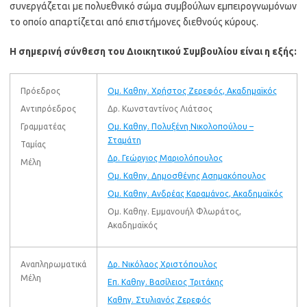
συνεργάζεται με πολυεθνικό σώμα συμβούλων εμπειρογνωμόνων
το οποίο απαρτίζεται από επιστήμονες διεθνούς κύρους.
Η σημερινή σύνθεση του Διοικητικού Συμβουλίου είναι η εξής:
Πρόεδρος
Ομ. Καθηγ. Χρήστος Ζερεφός, Ακαδημαϊκός
Αντιπρόεδρος
Δρ. Κωνσταντίνος Λιάτσος
Γραμματέας
Ομ. Καθηγ. Πολυξένη Νικολοπούλου –
Σταμάτη
Ταμίας
Δρ. Γεώργιος Μαριολόπουλος
Μέλη
Ομ. Καθηγ. Δημοσθένης Ασημακόπουλος
Ομ. Καθηγ. Ανδρέας Καραμάνος, Ακαδημαϊκός
Ομ. Καθηγ. Eµµανουήλ Φλωράτος,
Ακαδημαϊκός
Αναπληρωματικά
Δρ. Νικόλαος Χριστόπουλος
Μέλη
Επ. Καθηγ. Βασίλειος Τριτάκης
Καθηγ. Στυλιανός Ζερεφός