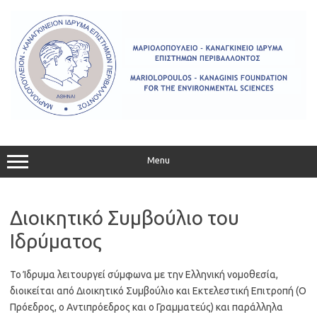
Skip
to
content
Menu
Διοικητικό Συμβούλιο του
Ιδρύματος
Το Ίδρυμα λειτουργεί σύμφωνα με την Ελληνική νομοθεσία,
διοικείται από Διοικητικό Συμβούλιο και Εκτελεστική Επιτροπή (Ο
Πρόεδρος, ο Αντιπρόεδρος και ο Γραμματεύς) και παράλληλα